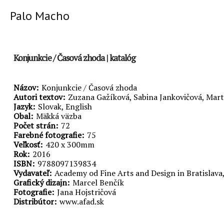
Palo Macho
Konjunkcie / Časová zhoda | katalóg
Názov
Konjunkcie / Časová zhoda
Autori textov
Zuzana Gažíková, Sabina Jankovičová, Martin
Jazyk
Slovak, English
Obal
Mäkká väzba
Počet strán
72
Farebné fotografie
75
Veľkosť
420 x 300mm
Rok
2016
ISBN
9788097139834
Vydavateľ
Academy od Fine Arts and Design in Bratislava
Grafický dizajn
Marcel Benčík
Fotografie
Jana Hojstričová
Distribútor
www.afad.sk