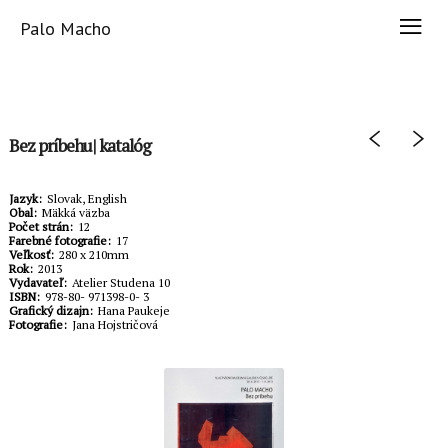
Palo Macho
Bez príbehu| katalóg
Jazyk
Slovak, English
Obal
Mäkká väzba
Počet strán
12
Farebné fotografie
17
Veľkosť
280 x 210mm
Rok
2013
Vydavateľ
Atelier Studena 10
ISBN
978-80- 971398-0- 3
Grafický dizajn
Hana Paukeje
Fotografie
Jana Hojstričová